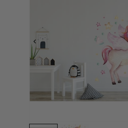
Väggdekal - Enhörningar och regnbåge