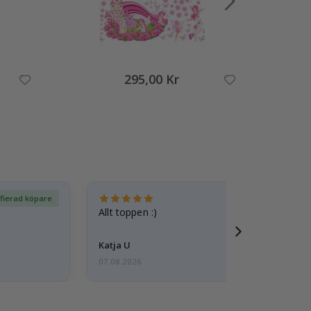
295,00 Kr
ifierad köpare
Ver
Allt toppen :)
Katja U
07.08.2026