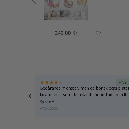
249,00 Kr
fierad köpare
Veri
Bedårande mönster, men de bör skickas platt i 
kuvert. eftersom de anlände hoprullade och lite
…
Sylvie Y
07.08.2026