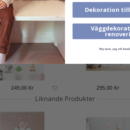
Tagga ditt med #namly_design
Dekoration til
Andra köpte också
Väggdekorat
renover
Nej tack, jag vill betal
249,00 Kr
295,00 Kr
Liknande Produkter