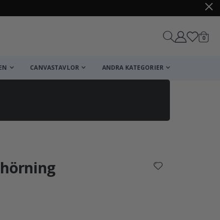
artikl
0
Kundv
EN
CANVASTAVLOR
ANDRA KATEGORIER
Kundvagn
Till kassan
nhörning