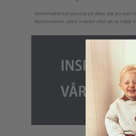
Klistermärket kan placeras på vilken slät yta som he
klistermärkena, vänta 3 veckor efter att du målat v