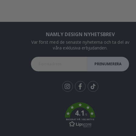
NAMLY DESIGN NYHETSBREV
Var först med de senaste nyheterna och ta del av
våra exklusiva erbjudanden.
PRENUMERERA
Tik
To
k
4.1
/5
BASERAT PÅ 1032 BETYG