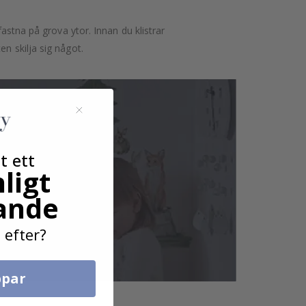
astna på grova ytor. Innan du klistrar
n skilja sig något.
t ett
ligt
ande
 efter?
par