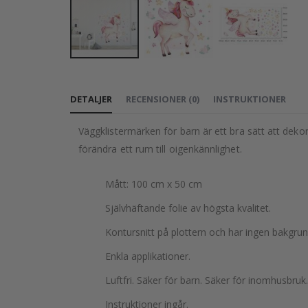
Hoppa
till
DETALJER
RECENSIONER
(
0
)
INSTRUKTIONER
början
av
Väggklistermärken för barn är ett bra sätt att deko
bildgalleriet
förändra ett rum till oigenkännlighet.
Mått: 100 cm x 50 cm
Självhäftande folie av högsta kvalitet.
Kontursnitt på plottern och har ingen bakgrun
Enkla applikationer.
Luftfri. Säker för barn. Säker för inomhusbruk.
Instruktioner ingår.