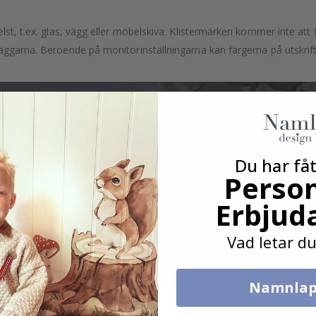
lst, t.ex. glas, vägg eller möbelskiva. Klistermärken kommer inte att f
äggarna. Beroende på monitorinställningarna kan färgerna på utskrifte
Du har fåt
Person
Erbjud
Vad letar du
Namnlap
Verklig inspiration från våra glada kunder!