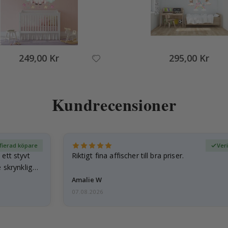
249,00 Kr
295,00 Kr
Kundrecensioner
fierad köpare
Ver
ett styvt
Riktigt fina affischer till bra priser.
 skrynkliga,
Amalie W
07.08.2026