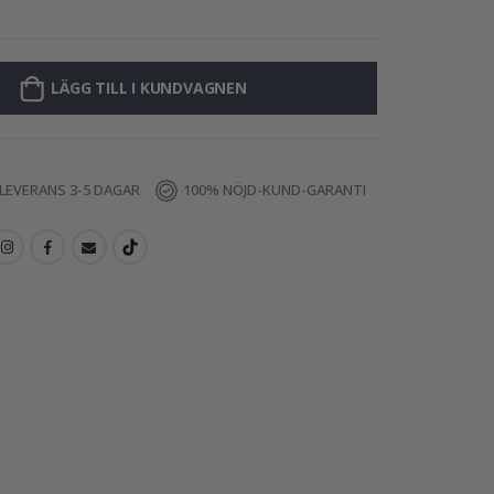
Väggdekal - Per
LÄGG TILL I KUNDVAGNEN
LEVERANS 3-5 DAGAR
100% NÖJD-KUND-GARANTI