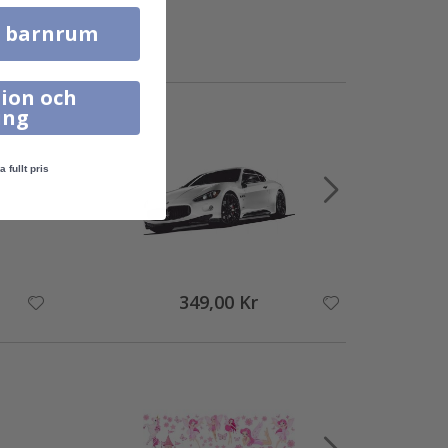
l barnrum
ion och
ing
a fullt pris
349,00 Kr