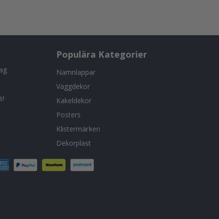
Populära Kategorier
tag
Namnlappar
Väggdekor
s!
Kakeldekor
Posters
Klistermärken
Dekorplast