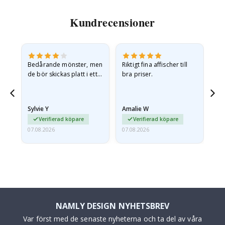
Kundrecensioner
Bedårande mönster, men
Riktigt fina affischer till
All
de bör skickas platt i ett
bra priser.
styvt kuvert. eftersom de
anlände hoprullade och
lite skrynkliga,…
Sylvie Y
Amalie W
Ka
Verifierad köpare
Verifierad köpare
07.08.2026
07.08.2026
07.
NAMLY DESIGN NYHETSBREV
Var först med de senaste nyheterna och ta del av våra