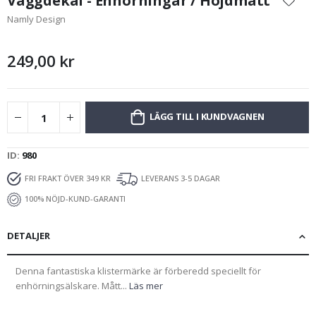
Väggdekal - Enhörningar / Höjdmått
början
Namly Design
av
bildgalleriet
249,00 kr
LÄGG TILL I KUNDVAGNEN
ID
980
FRI FRAKT ÖVER 349 KR
LEVERANS 3-5 DAGAR
100% NÖJD-KUND-GARANTI
DETALJER
Denna fantastiska klistermärke är förberedd speciellt för
enhörningsälskare. Mått...
Läs mer