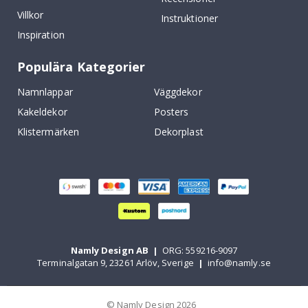
Villkor
Instruktioner
Inspiration
Populära Kategorier
Namnlappar
Väggdekor
Kakeldekor
Posters
Klistermärken
Dekorplast
Namly Design AB
|
ORG: 559216-9097
Terminalgatan 9, 23261 Arlöv, Sverige
|
info@namly.se
© Namly Design 2026