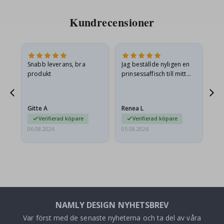
Kundrecensioner
en
Snabb leverans, bra
Jag beställde nyligen en
Jag
produkt
prinsessaffisch till mitt
är
.
barnbarn. Postern var
oc
något fraktskadad. Jag
va
mailade problemet och…
Gitte A
Renea L
Sa
Verifierad köpare
Verifierad köpare
06.08.2026
05.08.2026
05.
NAMLY DESIGN NYHETSBREV
Var först med de senaste nyheterna och ta del av våra