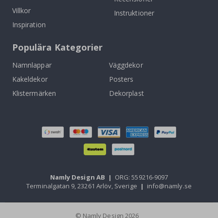
Villkor
Instruktioner
Inspiration
Populära Kategorier
Namnlappar
Väggdekor
Kakeldekor
Posters
Klistermärken
Dekorplast
Namly Design AB
|
ORG: 559216-9097
Terminalgatan 9, 23261 Arlöv, Sverige
|
info@namly.se
© Namly Design 2026