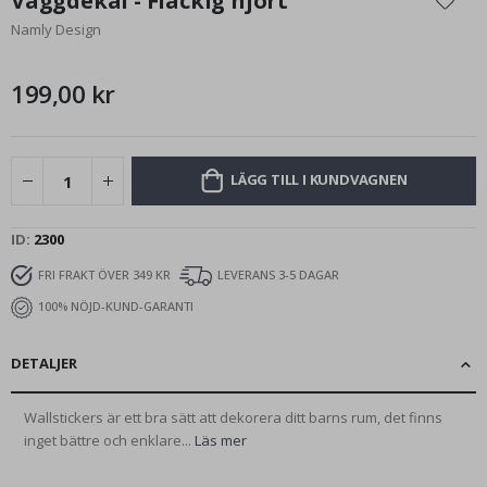
Väggdekal - Fläckig hjort
början
Namly Design
av
bildgalleriet
199,00 kr
LÄGG TILL I KUNDVAGNEN
ID
2300
FRI FRAKT ÖVER 349 KR
LEVERANS 3-5 DAGAR
100% NÖJD-KUND-GARANTI
DETALJER
Wallstickers är ett bra sätt att dekorera ditt barns rum, det finns
inget bättre och enklare...
Läs mer