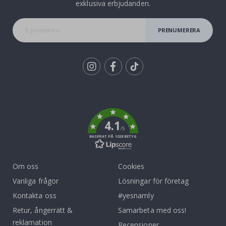
exklusiva erbjudanden.
PRENUMERERA
Tik
To
k
4.1
/5
BASERAT PÅ 1028 BETYG
Om oss
Cookies
Vanliga frågor
Lösningar för företag
Kontakta oss
#yesnamly
Retur, ångerrätt &
Samarbeta med oss!
reklamation
Recensioner