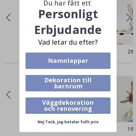
Du har fått ett
Personligt
Erbjudande
Vad letar du efter?
249,00 Kr
295
Namnlappar
Liknande Produkter
Dekoration till
barnrum
Väggdekoration
och renovering
Nej Tack, jag betalar fullt pris
295,00 Kr
199