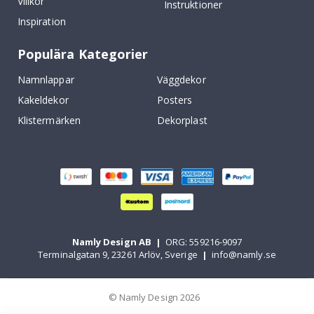
Villkor
Instruktioner
Inspiration
Populära Kategorier
Namnlappar
Väggdekor
Kakeldekor
Posters
Klistermärken
Dekorplast
Namly Design AB
|
ORG: 559216-9097
Terminalgatan 9, 23261 Arlöv, Sverige
|
info@namly.se
© Namly Design 2026