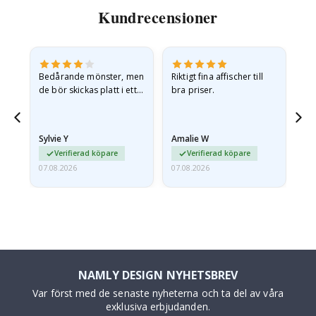
Kundrecensioner
Bedårande mönster, men
Riktigt fina affischer till
All
de bör skickas platt i ett
bra priser.
styvt kuvert. eftersom de
anlände hoprullade och
lite skrynkliga,…
Sylvie Y
Amalie W
Ka
Verifierad köpare
Verifierad köpare
07.08.2026
07.08.2026
07.
NAMLY DESIGN NYHETSBREV
Var först med de senaste nyheterna och ta del av våra
exklusiva erbjudanden.