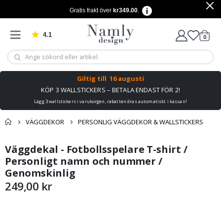
Gratis frakt över
kr349.00
.
4.1
Baserat på 1042 betyg
artikl
0
Kundv
Giltig till
16 augusti
KÖP 3 WALLSTICKERS – BETALA ENDAST FÖR 2!
Lägg 3 wallstickers i varukorgen, rabatten dras automatiskt i kassan!
VÄGGDEKOR
PERSONLIG VÄGGDEKOR & WALLSTICKERS
Du kanske också
Väggdekal - Fotbollsspelare T-shirt /
Kundvagn
Hoppa
Hoppa
gillar detta ✔
till
till
Personligt namn och nummer /
Till kassan
slutet
början
Genomskinlig
av
av
249,00 kr
bildgalleriet
bildgalleriet