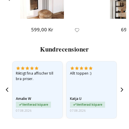
599,00 Kr
699
Kundrecensioner
v
Riktigt fina affischer till
Allt toppen :)
Sn
bra priser.
pr
jd
Amalie W
Katja U
Gi
ma…
Verifierad köpare
Verifierad köpare
07.08.2026
07.08.2026
06.