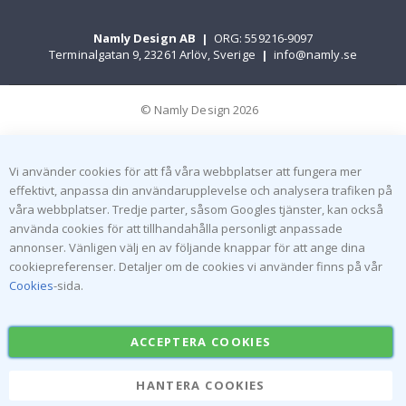
Namly Design AB
|
ORG: 559216-9097
Terminalgatan 9, 23261 Arlöv, Sverige
|
info@namly.se
© Namly Design 2026
Vi använder cookies för att få våra webbplatser att fungera mer
effektivt, anpassa din användarupplevelse och analysera trafiken på
våra webbplatser. Tredje parter, såsom Googles tjänster, kan också
använda cookies för att tillhandahålla personligt anpassade
annonser. Vänligen välj en av följande knappar för att ange dina
cookiepreferenser. Detaljer om de cookies vi använder finns på vår
Cookies
-sida.
ACCEPTERA COOKIES
HANTERA COOKIES