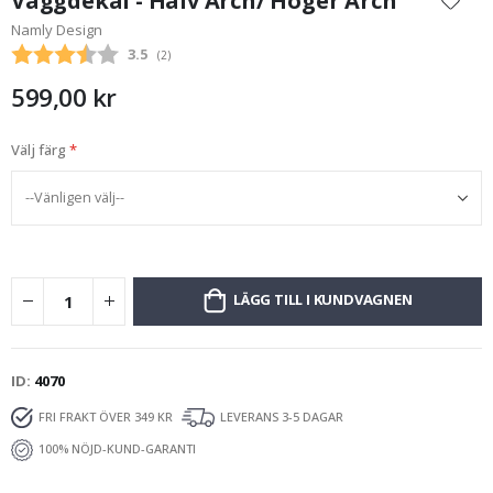
Väggdekal - Halv Arch/ Höger Arch
början
Namly Design
av
Snittbetyg:
3.5
(
röster:
2
)
bildgalleriet
599,00 kr
Välj färg
LÄGG TILL I KUNDVAGNEN
ID
4070
FRI FRAKT ÖVER 349 KR
LEVERANS 3-5 DAGAR
100% NÖJD-KUND-GARANTI