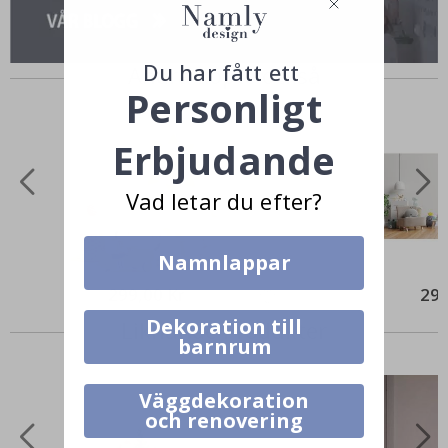
Du har fått ett
Andra köpte också
Personligt
Erbjudande
Vad letar du efter?
Namnlappar
299,00 Kr
295
Dekoration till
Liknande Produkter
barnrum
Väggdekoration
och renovering