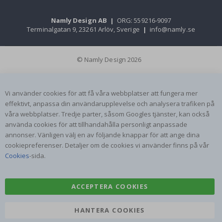
Namly Design AB
|
ORG: 559216-9097
Terminalgatan 9, 23261 Arlöv, Sverige
|
info@namly.se
© Namly Design 2026
Vi använder cookies för att få våra webbplatser att fungera mer
effektivt, anpassa din användarupplevelse och analysera trafiken på
våra webbplatser. Tredje parter, såsom Googles tjänster, kan också
använda cookies för att tillhandahålla personligt anpassade
annonser. Vänligen välj en av följande knappar för att ange dina
cookiepreferenser. Detaljer om de cookies vi använder finns på vår
Cookies
-sida.
ACCEPTERA COOKIES
HANTERA COOKIES