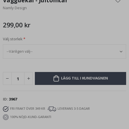
Väggdekal - Jultomtar
början
Namly Design
av
bildgalleriet
299,00 kr
Välj storlek
LÄGG TILL I KUNDVAGNEN
ID
3967
FRI FRAKT ÖVER 349 KR
LEVERANS 3-5 DAGAR
100% NÖJD-KUND-GARANTI