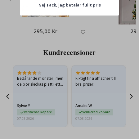
Nej Tack, jag betalar fullt pris
295,00 Kr
295
Kundrecensioner
Bedårande mönster, men
Riktigt fina affischer till
All
de bör skickas platt i ett
bra priser.
styvt kuvert. eftersom de
anlände hoprullade och
lite skrynkliga,…
Sylvie Y
Amalie W
Ka
Verifierad köpare
Verifierad köpare
07.08.2026
07.08.2026
07.