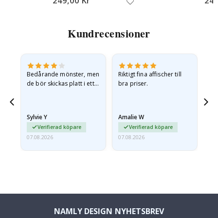
249,00 Kr
249
Kundrecensioner
Bedårande mönster, men
Riktigt fina affischer till
All
de bör skickas platt i ett
bra priser.
styvt kuvert. eftersom de
anlände hoprullade och
lite skrynkliga,…
Sylvie Y
Amalie W
Ka
Verifierad köpare
Verifierad köpare
07.08.2026
07.08.2026
07.
NAMLY DESIGN NYHETSBREV