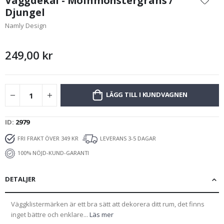
Väggdekal - Molnmönstergräns /
början
Djungel
av
Namly Design
bildgalleriet
249,00 kr
LÄGG TILL I KUNDVAGNEN
ID
2979
FRI FRAKT ÖVER 349 KR
LEVERANS 3-5 DAGAR
100% NÖJD-KUND-GARANTI
DETALJER
Väggklistermärken är ett bra sätt att dekorera ditt rum, det finns
inget bättre och enklare...
Läs mer