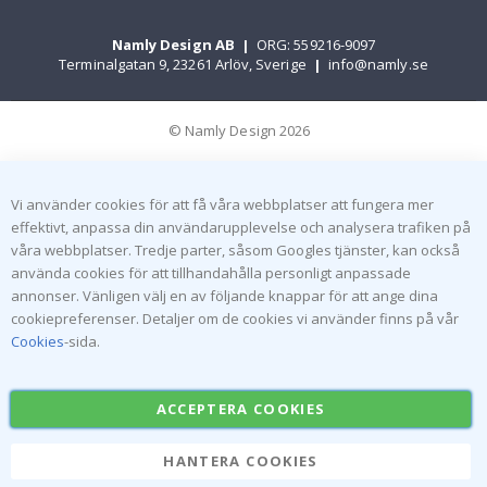
Namly Design AB
|
ORG: 559216-9097
Terminalgatan 9, 23261 Arlöv, Sverige
|
info@namly.se
© Namly Design 2026
Vi använder cookies för att få våra webbplatser att fungera mer
effektivt, anpassa din användarupplevelse och analysera trafiken på
våra webbplatser. Tredje parter, såsom Googles tjänster, kan också
använda cookies för att tillhandahålla personligt anpassade
annonser. Vänligen välj en av följande knappar för att ange dina
cookiepreferenser. Detaljer om de cookies vi använder finns på vår
Cookies
-sida.
ACCEPTERA COOKIES
HANTERA COOKIES