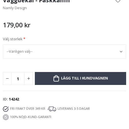
Väggdekal - Påskkanin
början
Namly Design
av
bildgalleriet
179,00 kr
Välj storlek
LÄGG TILL I KUNDVAGNEN
ID
14242
FRI FRAKT ÖVER 349 KR
LEVERANS 3-5 DAGAR
100% NÖJD-KUND-GARANTI