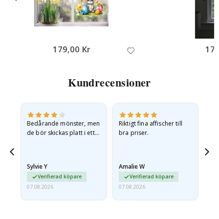
179,00 Kr
179
Kundrecensioner
Bedårande mönster, men
Riktigt fina affischer till
All
de bör skickas platt i ett
bra priser.
styvt kuvert. eftersom de
anlände hoprullade och
lite skrynkliga,…
Sylvie Y
Amalie W
Ka
Verifierad köpare
Verifierad köpare
07.08.2026
07.08.2026
07.