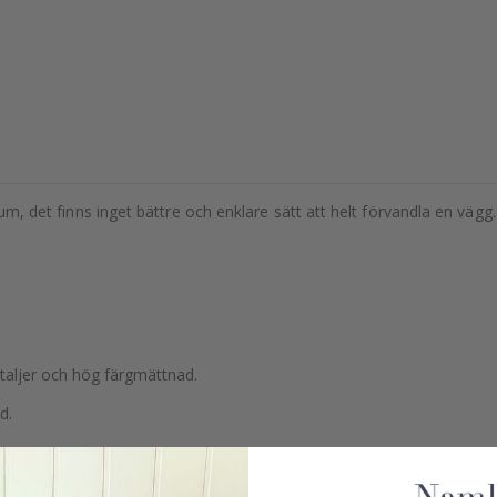
 rum, det finns inget bättre och enklare sätt att helt förvandla en väg
etaljer och hög färgmättnad.
d.