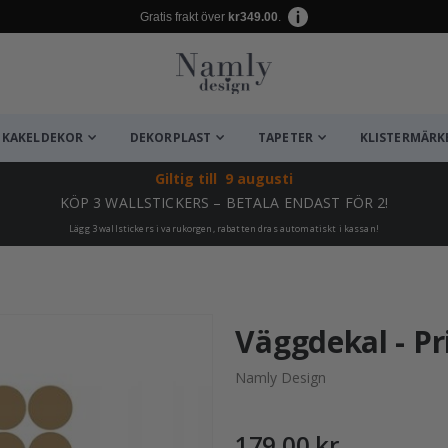
Gratis frakt över
kr349.00
.
KAKELDEKOR
DEKORPLAST
TAPETER
KLISTERMÄRK
Giltig till
9 augusti
KÖP 3 WALLSTICKERS – BETALA ENDAST FÖR 2!
Lägg 3 wallstickers i varukorgen, rabatten dras automatiskt i kassan!
ta ✔
Väggdekal - Pr
Namly Design
179,00 kr