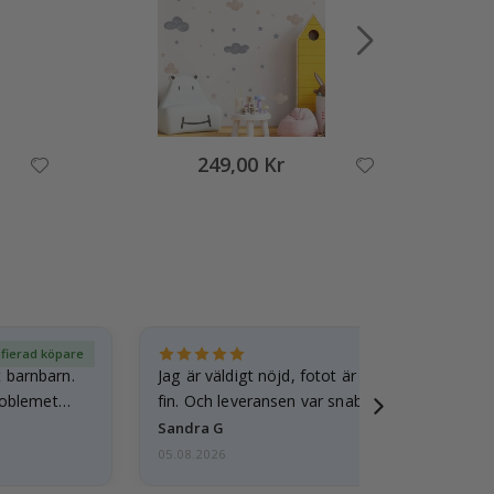
249,00 Kr
ifierad köpare
Ver
t barnbarn.
Jag är väldigt nöjd, fotot är välgjort och ram
roblemet
fin. Och leveransen var snabb.
Sandra G
05.08.2026