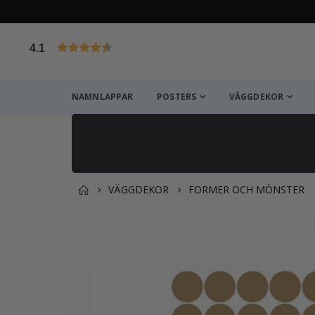
4.1
Baserat på 1025 betyg
NAMNLAPPAR
POSTERS
VÄGGDEKOR
VÄGGDEKOR
FORMER OCH MÖNSTER
Du kanske också gillar det
Hoppa
till
slutet
av
bildgalleriet