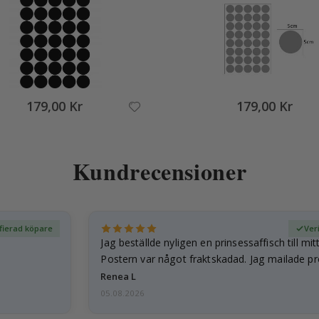
179,00 Kr
179,00 Kr
Kundrecensioner
ifierad köpare
Ver
Jag beställde nyligen en prinsessaffisch till mit
Postern var något fraktskadad. Jag mailade p
och…
Renea L
05.08.2026