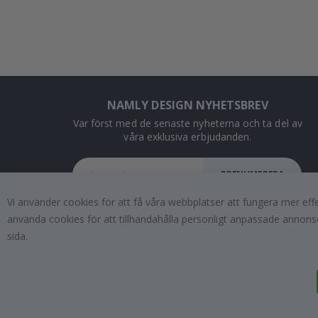
NAMLY DESIGN NYHETSBREV
Var först med de senaste nyheterna och ta del av
våra exklusiva erbjudanden.
PRENUMERERA
Vi använder cookies för att få våra webbplatser att fungera mer ef
använda cookies för att tillhandahålla personligt anpassade annonse
sida.
Tik
To
k
4.1
/5
BASERAT PÅ 1025 BETYG