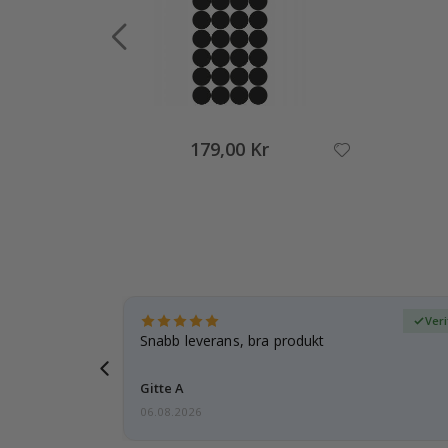
179,00 Kr
fierad köpare
Ver
 tanke på
Snabb leverans, bra produkt
d i förväg
Gitte A
06.08.2026