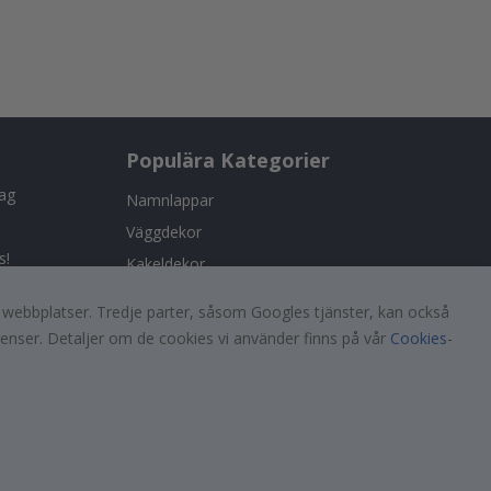
Populära Kategorier
tag
Namnlappar
Väggdekor
s!
Kakeldekor
Posters
a webbplatser. Tredje parter, såsom Googles tjänster, kan också
Klistermärken
renser. Detaljer om de cookies vi använder finns på vår
Cookies
-
Dekorplast