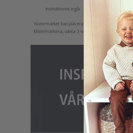
Instruktioner ingår.
Klistermärket kan placeras på vilken slät yta som he
klistermärkena, vänta 3 veckor efter att du målat v