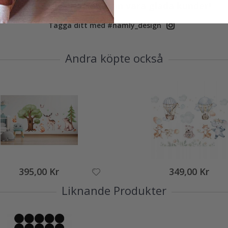
Verklig inspiration från våra glada kunder!
Tagga ditt med #namly_design
Andra köpte också
395,00 Kr
349,00 Kr
Liknande Produkter