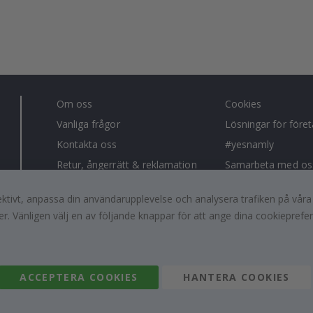
Om oss
Cookies
Vanliga frågor
Lösningar för före
Kontakta oss
#yesnamly
Retur, ångerrätt & reklamation
Samarbeta med os
Villkor
Recensioner
fektivt, anpassa din användarupplevelse och analysera trafiken på vår
Inspiration
Instruktioner
r. Vänligen välj en av följande knappar för att ange dina cookieprefe
ACCEPTERA COOKIES
HANTERA COOKIES