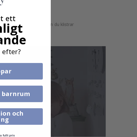
t ett
ligt
astna på grova ytor. Innan du klistrar
n skilja sig något.
ande
 efter?
par
l barnrum
ion och
ing
a fullt pris