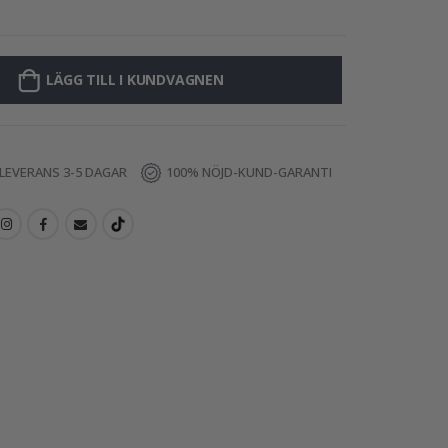
Personlig Poste
LÄGG TILL I KUNDVAGNEN
LEVERANS 3-5 DAGAR
100% NÖJD-KUND-GARANTI