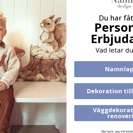
Du har fåt
Person
lst, t.ex. glas, vägg eller möbelskiva. Klistermärken kommer inte att f
äggarna. Beroende på monitorinställningarna kan färgerna på utskrifte
Erbjud
Vad letar du
Namnlap
Dekoration til
Väggdekorat
renover
Nej tack, jag vill betal