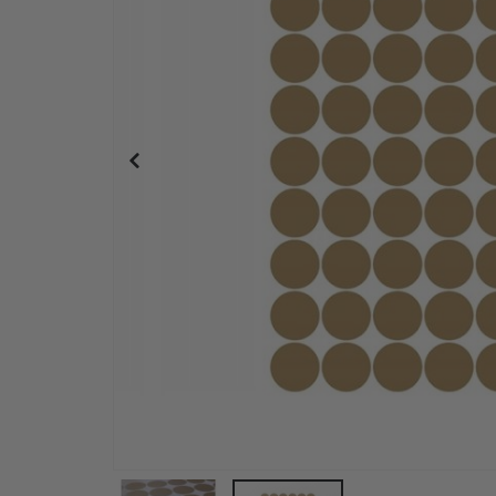
Väggklistermärken - Daisy Blommor