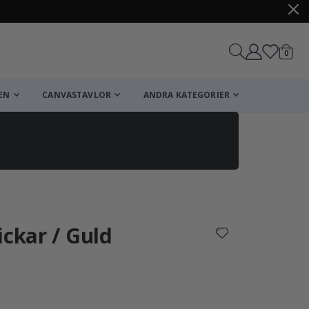
artikl
0
Kundv
EN
CANVASTAVLOR
ANDRA KATEGORIER
Kundvagn
Till kassan
ickar / Guld