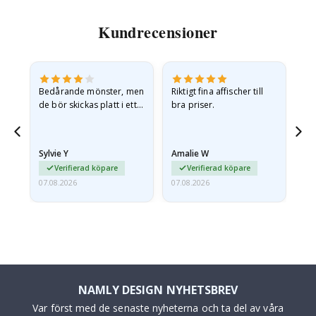
Kundrecensioner
Bedårande mönster, men
Riktigt fina affischer till
All
de bör skickas platt i ett
bra priser.
styvt kuvert. eftersom de
anlände hoprullade och
lite skrynkliga,…
Sylvie Y
Amalie W
Ka
Verifierad köpare
Verifierad köpare
07.08.2026
07.08.2026
07.
NAMLY DESIGN NYHETSBREV
Var först med de senaste nyheterna och ta del av våra