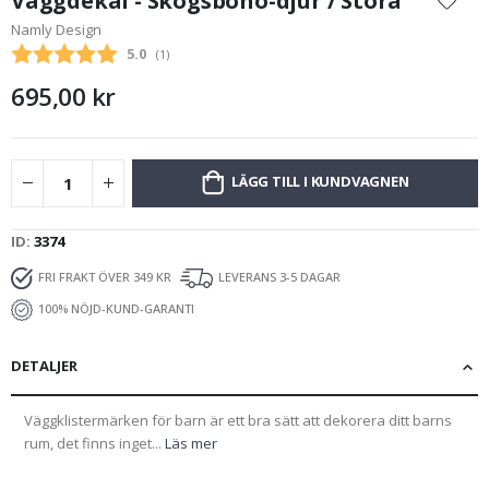
Väggdekal - Skogsboho-djur / Stora
början
Namly Design
av
Snittbetyg:
5.0
(
röster:
1
)
bildgalleriet
695,00 kr
LÄGG TILL I KUNDVAGNEN
ID
3374
FRI FRAKT ÖVER 349 KR
LEVERANS 3-5 DAGAR
100% NÖJD-KUND-GARANTI
DETALJER
Väggklistermärken för barn är ett bra sätt att dekorera ditt barns
rum, det finns inget...
Läs mer