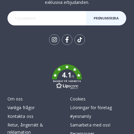
exklusiva erbjudanden.
PRENUMERERA
Tik
To
k
4.1
/5
BASERAT PÅ 1029 BETYG
Om oss
Cookies
Vanliga frågor
Lösningar för företag
Kontakta oss
#yesnamly
Retur, ångerrätt &
Samarbeta med oss!
reklamation
Recensioner