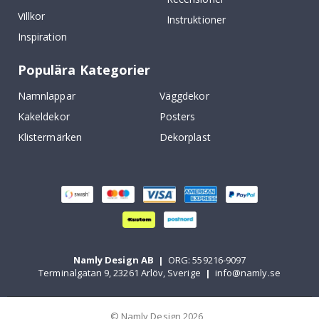
Villkor
Instruktioner
Inspiration
Populära Kategorier
Namnlappar
Väggdekor
Kakeldekor
Posters
Klistermärken
Dekorplast
Namly Design AB
|
ORG: 559216-9097
Terminalgatan 9, 23261 Arlöv, Sverige
|
info@namly.se
© Namly Design 2026