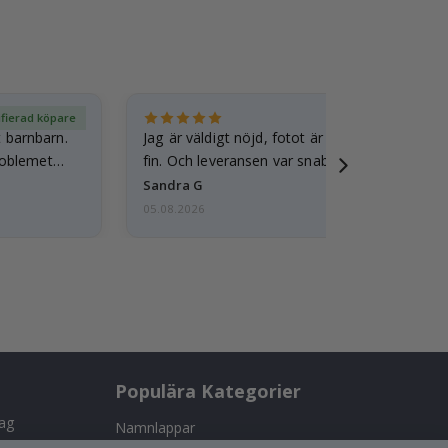
ifierad köpare
Ver
t barnbarn.
Jag är väldigt nöjd, fotot är välgjort och ram
roblemet
fin. Och leveransen var snabb.
Sandra G
05.08.2026
Populära Kategorier
tag
Namnlappar