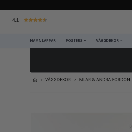
4.1
Baserat på 1025 betyg
NAMNLAPPAR
POSTERS
VÄGGDEKOR
VÄGGDEKOR
BILAR & ANDRA FORDON
Du kanske också gillar det
Hoppa
till
slutet
av
bildgalleriet