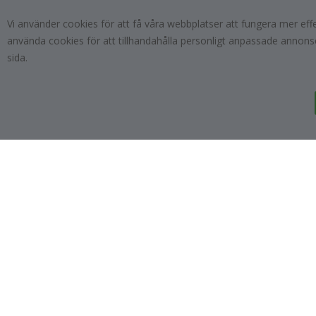
Vi använder cookies för att få våra webbplatser att fungera mer ef
PRENUMERERA
använda cookies för att tillhandahålla personligt anpassade annonse
sida.
Tik
To
k
4.1
/5
BASERAT PÅ 1025 BETYG