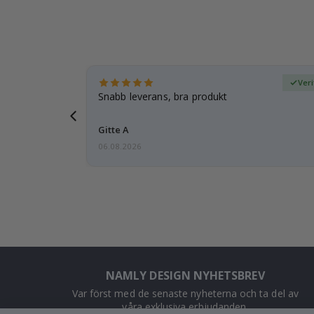
fierad köpare
Ver
 tanke på
Snabb leverans, bra produkt
d i förväg
Gitte A
06.08.2026
NAMLY DESIGN NYHETSBREV
Var först med de senaste nyheterna och ta del av
våra exklusiva erbjudanden.