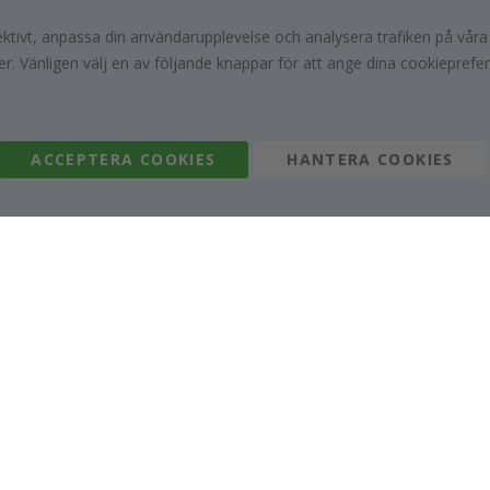
Kontakta oss
#yesnamly
Retur, ångerrätt & reklamation
Samarbeta med os
fektivt, anpassa din användarupplevelse och analysera trafiken på vår
r. Vänligen välj en av följande knappar för att ange dina cookieprefe
Villkor
Recensioner
Inspiration
Instruktioner
ACCEPTERA COOKIES
HANTERA COOKIES
Namly Design AB
|
ORG: 559216-9097
Terminalgatan 9, 23261 Arlöv, Sverige
|
info@namly.se
© Namly Design 2026