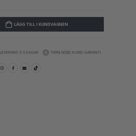
Väggdekal - Tra
LÄGG TILL I KUNDVAGNEN
LEVERANS 3-5 DAGAR
100% NÖJD-KUND-GARANTI