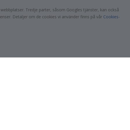
Väggdekor
s!
a webbplatser. Tredje parter, såsom Googles tjänster, kan också
Kakeldekor
renser. Detaljer om de cookies vi använder finns på vår
Cookies
-
Posters
Klistermärken
Dekorplast