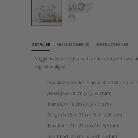
Hoppa
till
DETALJER
RECENSIONER
(
0
)
INSTRUKTIONER
början
av
Väggdekaler är ett bra sätt att dekorera ditt rum, d
bildgalleriet
oigenkännlighet.
Produktens storlek: 1 ark x 50 x 130 cm och 1
Järnväg 80 x 8 cm (31,5 x 3 tum)
Träna 80 x 18 cm (31,5 x 7 tum)
Berg från 23 till 32 cm (9 till 12,6 tum)
Träd från 17 till 25 cm (7 till 9,8 tum)
Hus 14 och 20 cm (5,5 och 7,9 tum)