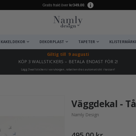
Gratis frakt över
kr349.00
.
KAKELDEKOR
DEKORPLAST
TAPETER
KLISTERMÄRK
Giltig till
9 augusti
KÖP 3 WALLSTICKERS – BETALA ENDAST FÖR 2!
Lägg 3 wallstickers i varukorgen, rabatten dras automatiskt i kassan!
ta ✔
Väggdekal - T
Namly Design
495,00 kr