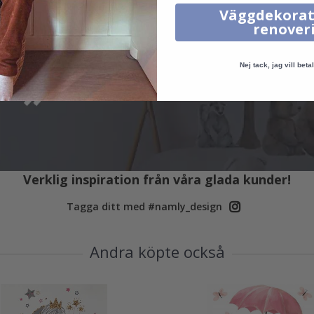
Väggdekorat
renover
Nej tack, jag vill betal
Verklig inspiration från våra glada kunder!
Tagga ditt med #namly_design
Andra köpte också