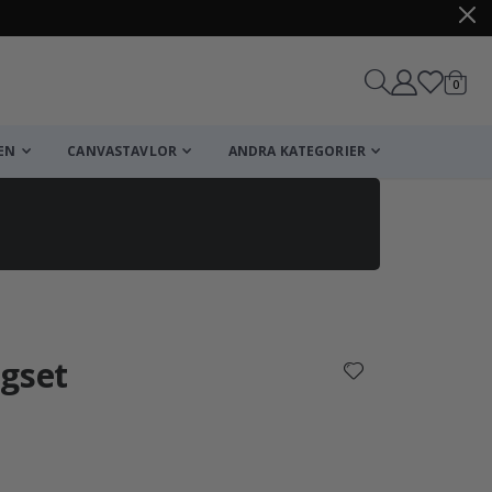
artikl
0
Kundv
EN
CANVASTAVLOR
ANDRA KATEGORIER
Kundvagn
Till kassan
ågset