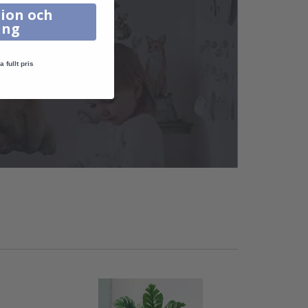
ion och
ing
a fullt pris