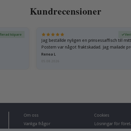
Kundrecensioner
ifierad köpare
Ver
Jag beställde nyligen en prinsessaffisch till mit
Postern var något fraktskadad. Jag mailade p
och…
Renea L
05.08.2026
Om oss
Cookies
Vanliga frågor
Lösningar för före