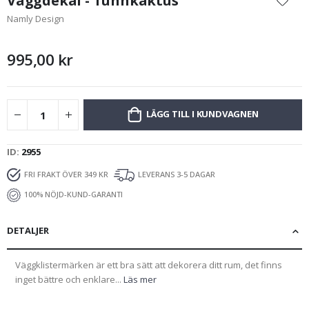
Väggdekal - Tunnkaktus
början
Namly Design
av
bildgalleriet
995,00 kr
LÄGG TILL I KUNDVAGNEN
ID
2955
FRI FRAKT ÖVER 349 KR
LEVERANS 3-5 DAGAR
100% NÖJD-KUND-GARANTI
DETALJER
Väggklistermärken är ett bra sätt att dekorera ditt rum, det finns
inget bättre och enklare...
Läs mer