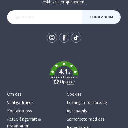
exklusiva erbjudanden.
PRENUMERERA
Tik
To
k
4.1
/5
BASERAT PÅ 1029 BETYG
Om oss
Cookies
Vanliga frågor
Lösningar för företag
Kontakta oss
#yesnamly
Retur, ångerrätt &
Samarbeta med oss!
reklamation
Recensioner