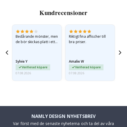
Kundrecensioner
Bedårande mönster, men
Riktigt fina affischer till
All
de bör skickas platt i ett
bra priser.
styvt kuvert. eftersom de
anlände hoprullade och
lite skrynkliga,…
Sylvie Y
Amalie W
Ka
Verifierad köpare
Verifierad köpare
07.08.2026
07.08.2026
07.
NAMLY DESIGN NYHETSBREV
Var först med de senaste nyheterna och ta del av våra