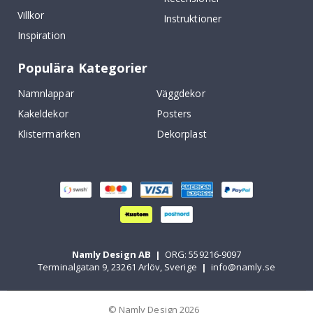
Villkor
Instruktioner
Inspiration
Populära Kategorier
Namnlappar
Väggdekor
Kakeldekor
Posters
Klistermärken
Dekorplast
Namly Design AB
|
ORG: 559216-9097
Terminalgatan 9, 23261 Arlöv, Sverige
|
info@namly.se
© Namly Design 2026