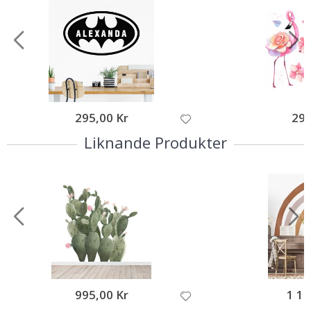
295,00 Kr
295
Liknande Produkter
995,00 Kr
1 19